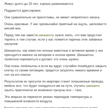
Живут долго до 20 лет, хорошо размножаются.
Поддаются дрессировке.
Они сравнительно не прихотливы, не имеют неприятного запаха.
Очень красивые. У них чрезвычайно приятный на ощупь, шелковисто
мягкий мех.
Перед тем как завести
шиншиллу
нужно знать, что вам предстоит
терпеть в том случаи, если у вас появится парочка этих забавных
грызунов:
Шиншиллы, как известно ночные животные и активное время у них
приходится именно на вечернее и ночное время. Шиншиллы
любители порезвиться и делают это очень шумно.
Они очень любопытны и если вы вдруг случайно позабудете закрыть
клетку со своим питомцем, придется затратить немало времени и
сил на его поиски.
Результатом их прогулок по квартире станет погрызенные провода,
мебель все, что будет попадаться им на пути, отучить
шиншилл
грызть практически не возможно грызуны все – таки.
Эти зверьки не переносят резких перепадов температуры и
повышенной влажности воздуха.
Клетки или вольеры для шиншилл занимают достаточно много