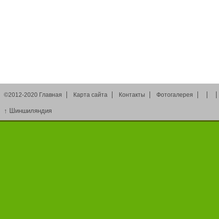
©2012-2020
Главная
Карта сайта
Контакты
Фотогалерея
↑
Шиншиляндия