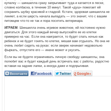
купалку — шиншилла сразу запрыгивает туда и катается в песке,
словно колбаска, в течение 10 минут. Такой «душ» помогает ей
сохранить шубку красивой и гладкой. Кстати, здоровая шиншилла не
линяет, а если шерсть начала выпадать — это значит, что с вашим
питомцем что-то не так и пора посетить ветеринара.
ИГРАЕМ
. Шиншилла очень игривое животное, ей постоянно нужно
двигаться. Для этого каждый вечер выпускайте ее из клетки
примерно на час. Если она наиграется, то будет спать ночью как
ребенок и не будет гонять по клетке, мешая вам отдыхать. Но она не
очень любит сидеть на руках: если зверек начинает недовольно
фыркать, отпустите его — иначе может и укусить.
Если вы не будете ограничивать личную свободу шиншиллы, она
полюбит вас и будет каждый день встречать вас с работы, радостно
вставая на задние лапки, а иногда даже и подпрыгивая.
Вконтакте
Facebook
Twitter
Google+