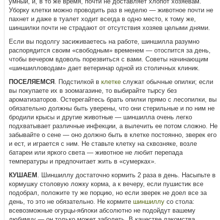
умный, и, в то же время, почти не доставляет хлопот хозяевам.
Уборку клетки можно проводить раз в неделю — животное почти не
пахнет и даже в туалет ходит всегда в одно место, к тому же,
шиншилки почти не страдают от отсутствия хозяев целыми днями.
Если вы подолгу засиживаетесь на работе, шиншилла разумно
распорядится своим «свободным» временем — отоспится за день,
чтобы вечером вдоволь порезвиться с вами. Советы начинающим
«шиншилловодам» дает ветеринар одной из столичных клиник.
ПОСЕЛЯЕМСЯ
. Подстилкой в
клетке
служат обычные опилки; если
вы покупаете их в зоомагазине, то выбирайте тырсу без
ароматизаторов. Остерегайтесь брать опилки прямо с лесопилки, вы
обязательно должны быть уверены, что они стерильные и по ним не
бродили крысы и другие животные — шиншилла очень легко
подхватывает различные инфекции, а вылечить ее потом сложно. Не
забывайте о сене — оно должно быть в клетке постоянно, зверек его
и ест, и играется с ним. Не ставьте клетку на сквозняке, возле
батареи или яркого света — животное не любит перепада
температуры и предпочитает жить в «сумерках».
КУШАЕМ
. Шиншиллу достаточно кормить 2 раза в день. Насыпьте в
кормушку столовую ложку корма, а к вечеру, если пушистик все
подобрал, положите ту же порцию, но если зверек не доел все за
день, то это не обязательно. Не кормите
шиншиллу
со стола:
всевозможные огурцы-яблоки абсолютно не подойдут вашему
любимцу — он только может заболеть. В качестве лакомства