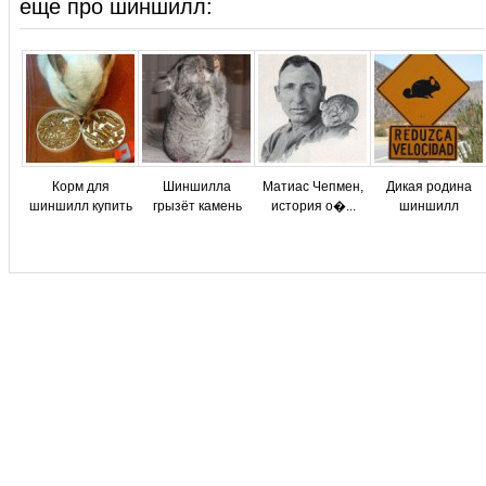
еще про шиншилл:
Корм для
Шиншилла
Матиас Чепмен,
Дикая родина
шиншилл купить
грызёт камень
история о�...
шиншилл