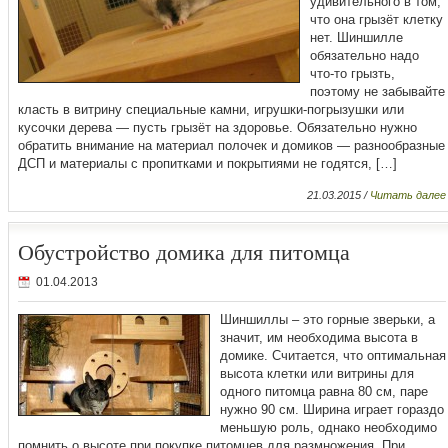
удивительного в том,
что она грызёт клетку
нет. Шиншилле
обязательно надо
что-то грызть,
поэтому не забывайте
класть в витрину специальные камни, игрушки-погрызушки или
кусочки дерева — пусть грызёт на здоровье. Обязательно нужно
обратить внимание на материал полочек и домиков — разнообразные
ДСП и материалы с пропитками и покрытиями не годятся, […]
21.03.2015 /
Читать далее
Обустройство домика для питомца
01.04.2013
Шиншиллы – это горные зверьки, а
значит, им необходима высота в
домике. Считается, что оптимальная
высота клетки или витрины для
одного питомца равна 80 см, паре
нужно 90 см. Ширина играет гораздо
меньшую роль, однако необходимо
помнить о высоте при покупке питомцев для размножения. При