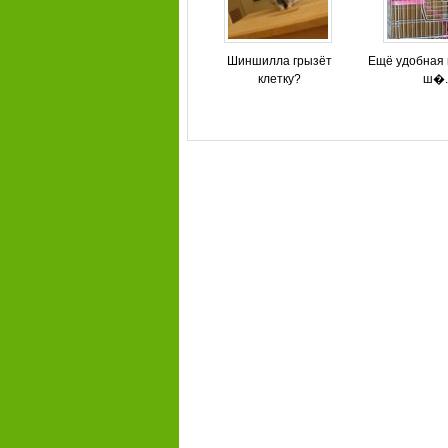
Шиншилла грызёт
Ещё удобная 
клетку?
ш�..