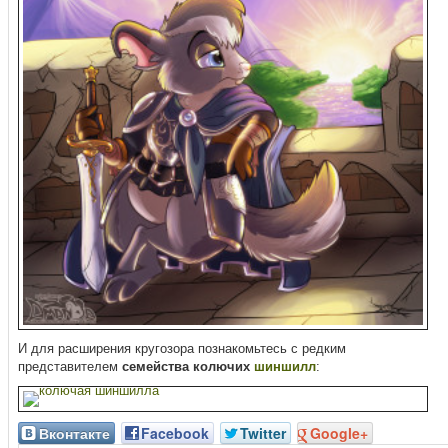
И для расширения кругозора познакомьтесь с редким
представителем
семейства колючих
шиншилл
:
Вконтакте
Facebook
Twitter
Google+