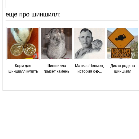
еще про шиншилл:
Корм для
Шиншилла
Матиас Чепмен,
Дикая родина
шиншилл купить
грызёт камень
история о�...
шиншилл