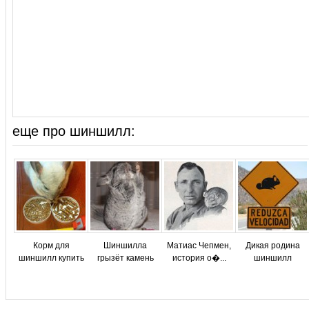
еще про шиншилл:
Корм для
Шиншилла
Матиас Чепмен,
Дикая родина
шиншилл купить
грызёт камень
история о�...
шиншилл