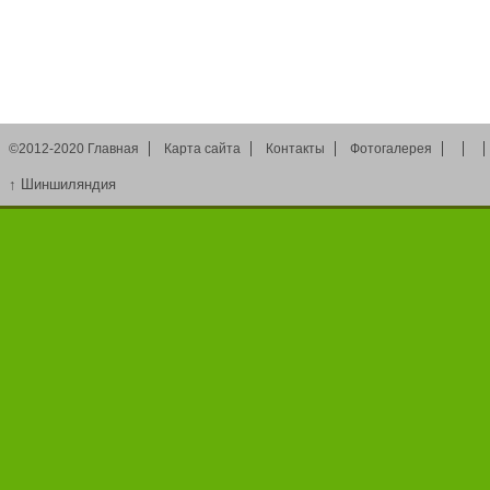
©2012-2020
Главная
Карта сайта
Контакты
Фотогалерея
↑
Шиншиляндия